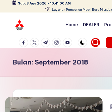
Sab, 8 Agu 2026
-
10:41:01 AM
Layanan Pembelian Mobil Baru Mitsubis
Skip
to
Home
DEALER
Pro
content
D
Dealer
facebook.com
twitter.com
t.me
instagram.com
youtube.com
Mitsubishi
e
Jakarta
a
PT.
Bulan:
September 2018
Srikandi
l
Diamond
e
Motors
Melayani
r
Pembelian
M
Tunai
it
&