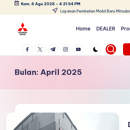
Kam, 6 Agu 2026
-
4:21:54 PM
Layanan Pembelian Mobil Baru Mitsubis
Skip
to
Home
DEALER
Pro
content
D
Dealer
facebook.com
twitter.com
t.me
instagram.com
youtube.com
Mitsubishi
e
Jakarta
a
PT.
Bulan:
April 2025
Srikandi
l
Diamond
e
Motors
Melayani
r
Pembelian
M
Tunai
it
&