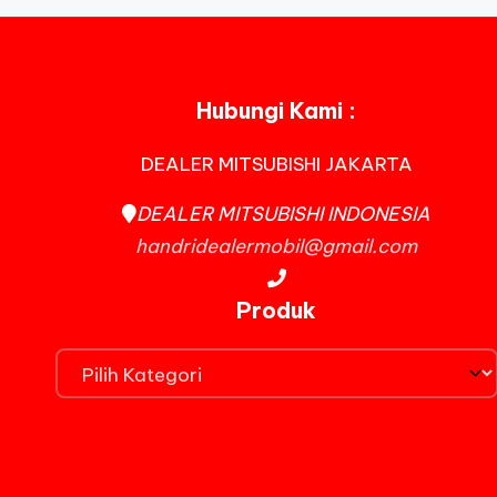
si
a
Hubungi Kami :
DEALER MITSUBISHI JAKARTA
DEALER MITSUBISHI INDONESIA
handridealermobil@gmail.com
Produk
Produk