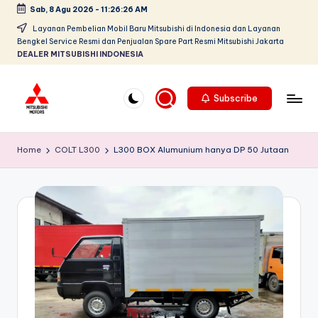
Sab, 8 Agu 2026
-
11:26:27 AM
Skip
Layanan Pembelian Mobil Baru Mitsubishi di Indonesia dan Layanan
Bengkel Service Resmi dan Penjualan Spare Part Resmi Mitsubishi Jakarta
to
DEALER MITSUBISHI INDONESIA
content
Subscribe
D
Dealer
Mitsubishi
e
Home
COLT L300
L300 BOX Alumunium hanya DP 50 Jutaan
Jakarta
al
PT.
Srikandi
e
Diamond
r
Motors
M
Melayani
Pembelian
it
Tunai
s
&
Kredit
u