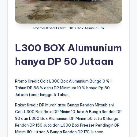
bi
s
hi
Promo Kredit Colt L300 Box Alumunium
In
L300 BOX Alumunium
d
o
hanya DP 50 Jutaan
n
e
Promo Kredit Colt L300 Box Alumunium Bunga 0 % 1
si
Tahun DP 55 % atau DP Minimum 10 % hanya Rp 50
Jutaan tenor hingga 5 Tahun.
a
Paket Kredit DP Murah atau Bunga Rendah Mitsubishi
Colt L300 Bak Rata DP Minim 10 Juta & Bunga Rendah DP
90 dan L300 Box Alumunium DP Minim 50 Juta & Bunga
Rendah DP 150 Juta dan L300 Box Freezer Pendingin DP
Minim 110 Jutaan & Bunga Rendah DP 170 Jutaan.