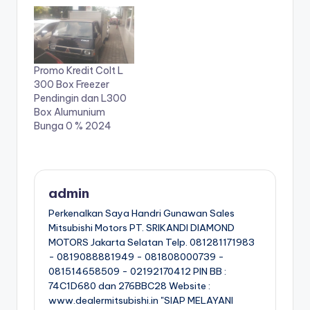
Promo Kredit Colt L
300 Box Freezer
Pendingin dan L300
Box Alumunium
Bunga 0 % 2024
admin
Perkenalkan Saya Handri Gunawan Sales
Mitsubishi Motors PT. SRIKANDI DIAMOND
MOTORS Jakarta Selatan Telp. 081281171983
- 0819088881949 - 081808000739 -
081514658509 - 02192170412 PIN BB :
74C1D680 dan 276BBC28 Website :
www.dealermitsubishi.in "SIAP MELAYANI