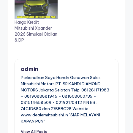
Harga Kredit
Mitsubishi Xpander
2026 Simulasi Cicilan
& DP
admin
Perkenalkan Saya Handri Gunawan Sales
Mitsubishi Motors PT. SRIKANDI DIAMOND
MOTORS Jakarta Selatan Telp. 081281171983
- 0819088881949 - 081808000739 -
081514658509 - 02192170412 PIN BB :
74C1D680 dan 276BBC28 Website :
www.dealermitsubishi.in "SIAP MELAYANI
KAPAN PUN"
View All Posts