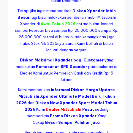
bulan Desember.
Tetapi jika ingin mendapatkan
Diskon Xpander lebih
Besar
lagi bisa melakukan pembelian mobil Mitsubishi
Xpander di
Awal Tahun 2026
antara bulan Januari
sampai Februari bisa sampai Rp. 20.000.000 sampai Rp.
25.000.000 tetapi di bulan ini ada kemungkinan juga
habis Stok Nik 2025nya, saran Kami belilah di bulan
Januari dengan segera.
Diskon Maksimal Xpander bagi Customer
yang
melakukan
Pemesanan SPK Xpander
pada bulan ini di
Dealer Kami untuk Pembelian Cash dan Kredit Rp 15
Jutaan.
Kami memberikan
informasi Diskon Harga Update
Mitsubishi Xpander Ultimate Model Baru Tahun
2026
dan
Diskon New Xpander Sport Model Tahun
2026
Kami
Dealer Mitsubishi
Pusat
sedang
memberikan
Promo Diskon Xpander
Yang
Cukup
Besar Sampai Puluhan juta
.
Sudah biasanya terjadi tradisi yang berjalan di