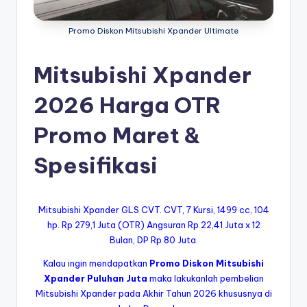
bi
Promo Diskon Mitsubishi Xpander Ultimate
s
hi
Mitsubishi Xpander
In
2026 Harga OTR
d
o
Promo Maret &
n
Spesifikasi
e
si
Mitsubishi Xpander GLS CVT. CVT, 7 Kursi, 1499 cc, 104
a
hp. Rp 279,1 Juta (OTR) Angsuran Rp 22,41 Juta x 12
Bulan, DP Rp 80 Juta.
Kalau ingin mendapatkan
Promo Diskon Mitsubishi
Xpander Puluhan Juta
maka lakukanlah pembelian
Mitsubishi Xpander pada Akhir Tahun 2026 khususnya di