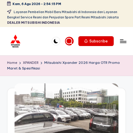
Kam, 6 Agu 2026
-
2:54:16 PM
Skip
Layanan Pembelian Mobil Baru Mitsubishi di Indonesia dan Layanan
Bengkel Service Resmi dan Penjualan Spare Part Resmi Mitsubishi Jakarta
to
DEALER MITSUBISHI INDONESIA
content
Subscribe
D
Dealer
Mitsubishi
e
Home
XPANDER
Mitsubishi Xpander 2026 Harga OTR Promo
Jakarta
Maret & Spesifikasi
al
PT.
Srikandi
e
Diamond
r
Motors
M
Melayani
Pembelian
it
Tunai
s
&
Kredit
u