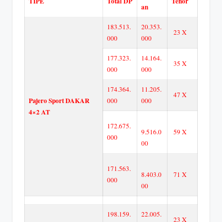
TIPE
Total DP
Tenor
an
183.513.
20.353.
23 X
000
000
177.323.
14.164.
35 X
000
000
174.364.
11.205.
47 X
Pajero Sport DAKAR
000
000
4×2 AT
172.675.
9.516.0
59 X
000
00
171.563.
8.403.0
71 X
000
00
198.159.
22.005.
23 X