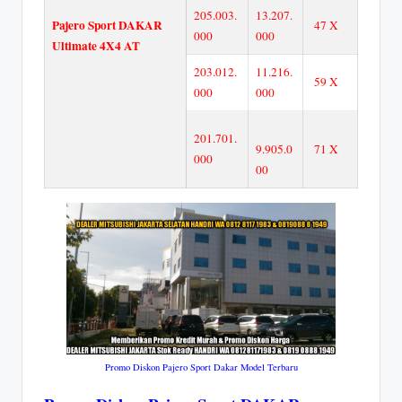
205.003.
13.207.
Pajero Sport DAKAR
47 X
000
000
Ultimate 4X4 AT
203.012.
11.216.
59 X
000
000
201.701.
9.905.0
71 X
000
00
Promo Diskon Pajero Sport Dakar Model Terbaru