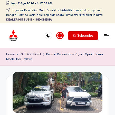
Jum, 7 Agu 2026
-
4:17:55 AM
Skip
Layanan Pembelian Mobil Baru Mitsubishi di Indonesia dan Layanan
Bengkel Service Resmi dan Penjualan Spare Part Resmi Mitsubishi Jakarta
to
DEALER MITSUBISHI INDONESIA
content
Subscribe
D
Dealer
Mitsubishi
e
Home
PAJERO SPORT
Promo Diskon New Pajero Sport Dakar
Jakarta
Model Baru 2026
al
PT.
Srikandi
e
Diamond
r
Motors
M
Melayani
Pembelian
it
Tunai
s
&
Kredit
u