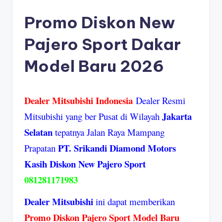
bi
Promo Diskon New
s
Pajero Sport Dakar
hi
In
Model Baru 2026
d
o
Dealer Mitsubishi Indonesia
Dealer Resmi
n
Jakarta
Mitsubishi yang ber Pusat di Wilayah
e
Selatan
tepatnya Jalan Raya Mampang
si
PT. Srikandi Diamond Motors
Prapatan
a
Kasih Diskon New Pajero Sport
081281171983
Dealer Mitsubishi
ini dapat memberikan
Promo Diskon Pajero Sport Model Baru