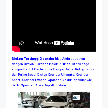
Diskon Tertinggi
Xpander
bisa Anda dapatkan
dengan Jumlah Diskon se Besar Puluhan Jutaan nego
sampai Deal di Dealer Kami. Berapa Diskon Paling Tinggi
dan Paling Besar Diskon Xpander Ultimate, Xpander
Sport, Xpander Exceed, Xpander Gls dan Xpander Glx
Serta Xpander Cross Dapatkan disini.