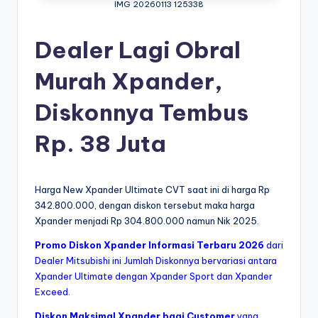
IMG 20260113 125338
bi
s
Dealer Lagi Obral
hi
Murah Xpander,
In
Diskonnya Tembus
d
o
Rp. 38 Juta
n
e
Harga New Xpander Ultimate CVT saat ini di harga Rp
si
342.800.000, dengan diskon tersebut maka harga
Xpander menjadi Rp 304.800.000 namun Nik 2025.
a
Promo Diskon Xpander Informasi Terbaru 2026
dari
Dealer Mitsubishi ini Jumlah Diskonnya bervariasi antara
Xpander Ultimate dengan Xpander Sport dan Xpander
Exceed.
Diskon Maksimal Xpander bagi Customer
yang