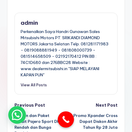
admin
Perkenalkan Saya Handri Gunawan Sales
Mitsubishi Motors PT. SRIKANDI DIAMOND
MOTORS Jakarta Selatan Telp. 081281171983
- 0819088881949 - 081808000739 -
081514658509 - 02192170412 PIN BB :
74C1D680 dan 276BBC28 Website :
www.dealermitsubishi.in "SIAP MELAYANI
KAPAN PUN"
View All Posts
Post
Previous Post
Next Post
Cicilan dan Paket
Promo Xpander Cross
navigation
Kredit Pajero Sport DP
Dapat Diskon Akhir
Rendah dan Bunga
Tahun Rp 28 Juta