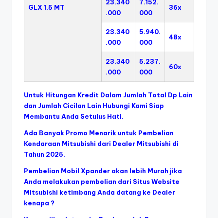
23.340
7.152.
GLX 1.5 MT
36x
.000
000
23.340
5.940.
48x
.000
000
23.340
5.237.
60x
.000
000
Untuk Hitungan Kredit Dalam Jumlah Total Dp Lain
dan Jumlah Cicilan Lain Hubungi Kami Siap
Membantu Anda Setulus Hati.
Ada Banyak Promo Menarik untuk Pembelian
Kendaraan Mitsubishi dari
Dealer Mitsubishi
di
Tahun 2025.
Pembelian Mobil Xpander akan lebih Murah jika
Anda melakukan pembelian dari Situs Website
Mitsubishi ketimbang Anda datang ke Dealer
kenapa ?