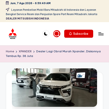
Jum, 7 Agu 2026
-
6:59:50 AM
Skip
Layanan Pembelian Mobil Baru Mitsubishi di Indonesia dan Layanan
Bengkel Service Resmi dan Penjualan Spare Part Resmi Mitsubishi Jakarta
to
DEALER MITSUBISHI INDONESIA
content
Subscribe
D
Dealer
Mitsubishi
e
Home
XPANDER
Dealer Lagi Obral Murah Xpander, Diskonnya
Jakarta
Tembus Rp. 38 Juta
al
PT.
Srikandi
e
Diamond
r
Motors
M
Melayani
Pembelian
it
Tunai
s
&
Kredit
u