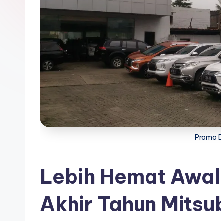
Kredit
s
u
b
is
hi
In
d
Promo D
o
Lebih Hemat Awal
n
Akhir Tahun Mitsu
e