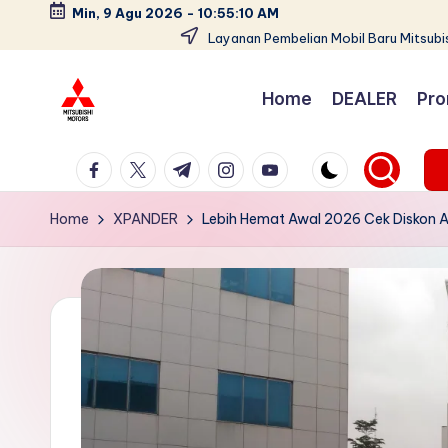
Min, 9 Agu 2026
-
10:55:11 AM
Layanan Pembelian Mobil Baru Mitsubis
Skip
to
Home
DEALER
Pro
content
D
Dealer
facebook.com
twitter.com
t.me
instagram.com
youtube.com
Mitsubishi
e
Jakarta
a
Home
XPANDER
Lebih Hemat Awal 2026 Cek Diskon A
PT.
Srikandi
l
Diamond
e
Motors
Melayani
r
Pembelian
M
Tunai
it
&