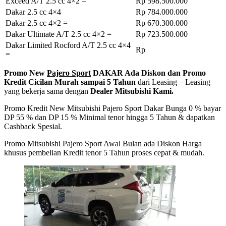
Exceed A/T 2.5 cc 4×2 =
Rp 598.500.000
Dakar 2.5 cc 4×4
Rp 784.000.000
Dakar 2.5 cc 4×2 =
Rp 670.300.000
Dakar Ultimate A/T 2.5 cc 4×2 =
Rp 723.500.000
Dakar Limited Rocford A/T 2.5 cc 4×4
Rp
=
Promo New
Pajero Sport
DAKAR Ada Diskon dan Promo
Kredit Cicilan Murah sampai 5 Tahun
dari Leasing – Leasing
yang bekerja sama dengan
Dealer Mitsubishi Kami.
Promo Kredit New Mitsubishi Pajero Sport Dakar Bunga 0 % bayar
DP 55 % dan DP 15 % Minimal tenor hingga 5 Tahun & dapatkan
Cashback Spesial.
Promo Mitsubishi Pajero Sport Awal Bulan ada Diskon Harga
khusus pembelian Kredit tenor 5 Tahun proses cepat & mudah.