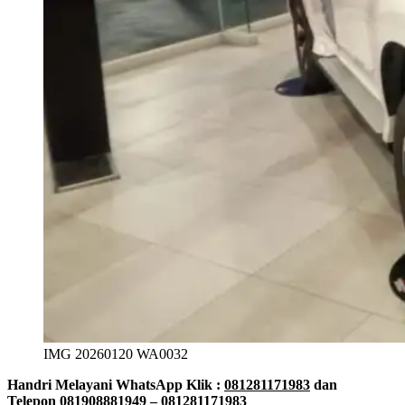
IMG 20260120 WA0032
Handri Melayani WhatsApp Klik :
081281171983
dan
Telepon
081908881949
–
081281171983