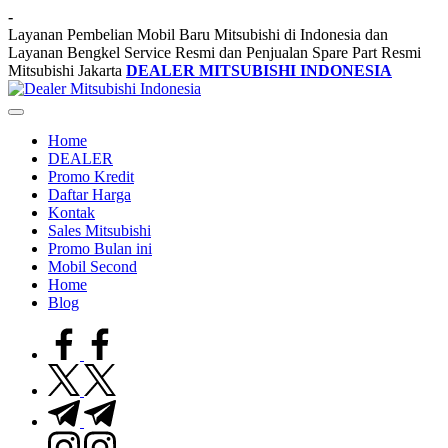
Skip
-
to
Layanan Pembelian Mobil Baru Mitsubishi di Indonesia dan
content
Layanan Bengkel Service Resmi dan Penjualan Spare Part Resmi
Mitsubishi Jakarta
DEALER MITSUBISHI INDONESIA
Dealer
Dealer
Mitsubishi
Mitsubishi
Indonesia
Home
Jakarta
DEALER
PT.
Promo Kredit
Srikandi
Daftar Harga
Diamond
Kontak
Motors
Sales Mitsubishi
Melayani
Promo Bulan ini
Pembelian
Mobil Second
Tunai
Home
&
Blog
Kredit
facebook.com
twitter.com
t.me
instagram.com