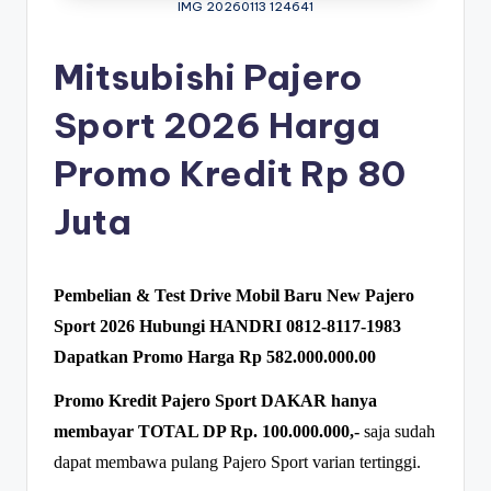
IMG 20260113 124641
bi
s
Mitsubishi Pajero
hi
Sport 2026 Harga
In
Promo Kredit Rp 80
d
o
Juta
n
e
Pembelian & Test Drive Mobil Baru New Pajero
si
Sport 2026 Hubungi HANDRI 0812-8117-1983
a
Dapatkan Promo Harga Rp 582.000.000.00
Promo Kredit Pajero Sport DAKAR hanya
membayar TOTAL DP Rp. 100.000.000,-
saja sudah
dapat membawa pulang Pajero Sport varian tertinggi.