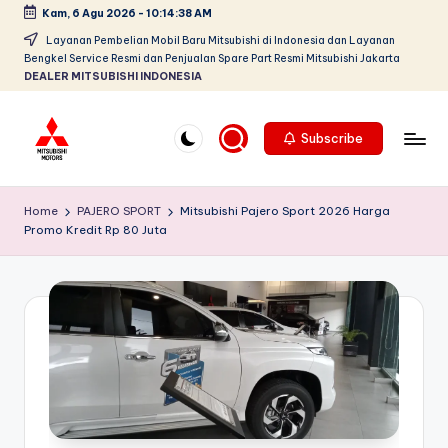
Kam, 6 Agu 2026
-
10:14:39 AM
Skip
Layanan Pembelian Mobil Baru Mitsubishi di Indonesia dan Layanan
Bengkel Service Resmi dan Penjualan Spare Part Resmi Mitsubishi Jakarta
to
DEALER MITSUBISHI INDONESIA
content
Subscribe
D
Dealer
Mitsubishi
e
Home
PAJERO SPORT
Mitsubishi Pajero Sport 2026 Harga
Jakarta
Promo Kredit Rp 80 Juta
al
PT.
Srikandi
e
Diamond
r
Motors
M
Melayani
Pembelian
it
Tunai
s
&
Kredit
u