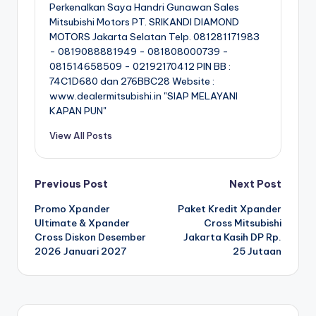
Perkenalkan Saya Handri Gunawan Sales
Mitsubishi Motors PT. SRIKANDI DIAMOND
MOTORS Jakarta Selatan Telp. 081281171983
- 0819088881949 - 081808000739 -
081514658509 - 02192170412 PIN BB :
74C1D680 dan 276BBC28 Website :
www.dealermitsubishi.in "SIAP MELAYANI
KAPAN PUN"
View All Posts
Post
Previous Post
Next Post
Promo Xpander
Paket Kredit Xpander
navigation
Ultimate & Xpander
Cross Mitsubishi
Cross Diskon Desember
Jakarta Kasih DP Rp.
2026 Januari 2027
25 Jutaan