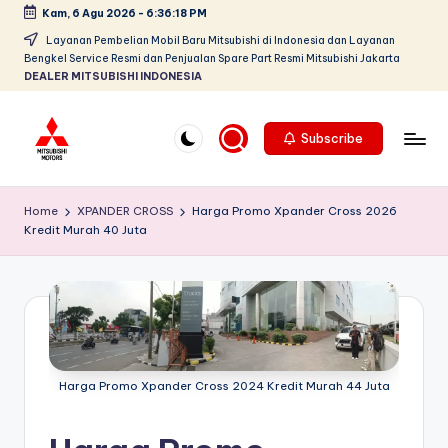
Kam, 6 Agu 2026
-
6:36:19 PM
Skip
Layanan Pembelian Mobil Baru Mitsubishi di Indonesia dan Layanan
Bengkel Service Resmi dan Penjualan Spare Part Resmi Mitsubishi Jakarta
to
DEALER MITSUBISHI INDONESIA
content
Subscribe
D
Dealer
Mitsubishi
e
Home
XPANDER CROSS
Harga Promo Xpander Cross 2026
Jakarta
Kredit Murah 40 Juta
al
PT.
Srikandi
e
Diamond
r
Motors
M
Melayani
Pembelian
it
Tunai
Harga Promo Xpander Cross 2024 Kredit Murah 44 Juta
s
&
Kredit
u