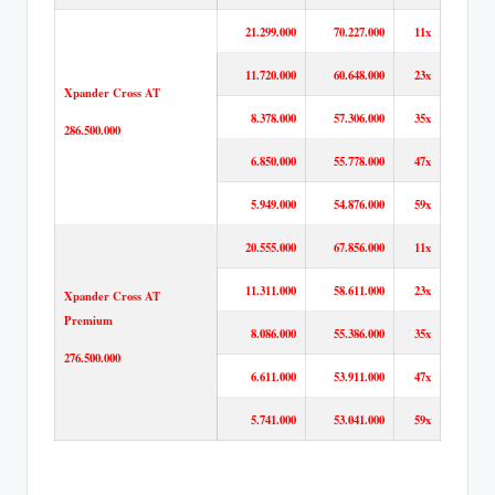
21.299.000
70.227.000
11x
11.720.000
60.648.000
23x
Xpander Cross AT
8.378.000
57.306.000
35x
286.500.000
6.850.000
55.778.000
47x
5.949.000
54.876.000
59x
20.555.000
67.856.000
11x
11.311.000
58.611.000
23x
Xpander Cross AT
Premium
8.086.000
55.386.000
35x
276.500.000
6.611.000
53.911.000
47x
5.741.000
53.041.000
59x