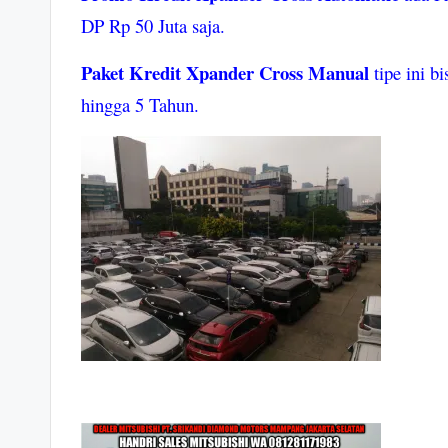
DP Rp 50 Juta saja.
Paket Kredit Xpander Cross Manual
tipe ini b
hingga 5 Tahun.