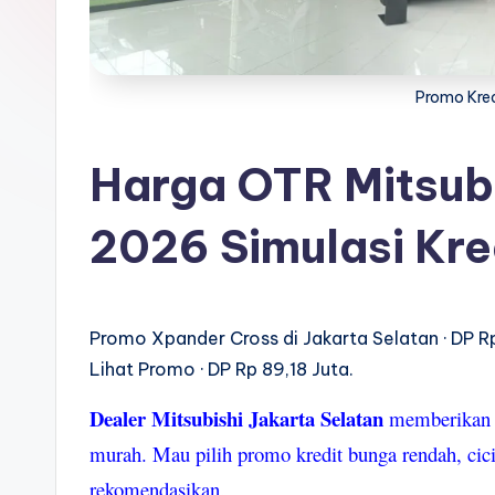
Kredit
s
u
Promo Kre
b
is
Harga OTR Mitsub
hi
2026 Simulasi Kre
In
d
Promo Xpander Cross di Jakarta Selatan · DP Rp
o
Lihat Promo · DP Rp 89,18 Juta.
n
Dealer Mitsubishi Jakarta Selatan
memberika
e
murah. Mau pilih promo kredit bunga rendah, cic
rekomendasikan.