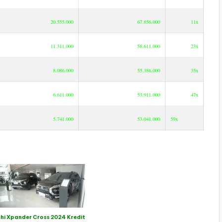
20.555.000
67.856.000
11x
11.311.000
58.611.000
23x
8.086.000
55.386.000
35x
6.611.000
53.911.000
47x
5.741.000
53.041.000
59x
hi Xpander Cross 2024 Kredit