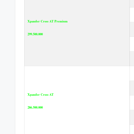
Xpander Cross AT Premium
299.500.000
Xpander Cross AT
286.500.000