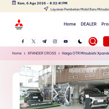
Kam, 6 Agu 2026
-
8:32:42 PM
Layanan Pembelian Mobil Baru Mitsubis
Skip
to
Home
DEALER
Pro
content
D
Dealer
facebook.com
twitter.com
t.me
instagram.com
youtube.com
Mitsubishi
e
Jakarta
a
Home
XPANDER CROSS
Harga OTR Mitsubishi Xpande
PT.
Srikandi
l
Diamond
e
Motors
Melayani
r
Pembelian
M
Tunai
it
&