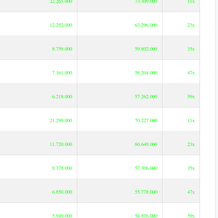
22.265.000
73.309.000
11x
12.252.000
63.296.000
23x
8.759.000
59.802.000
35x
7.161.000
58.204.000
47x
6.218.000
57.262.000
59x
21.299.000
70.227.000
11x
11.720.000
60.648.000
23x
8.378.000
57.306.000
35x
6.850.000
55.778.000
47x
5.949.000
54.876.000
59x