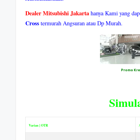
si
a
Dealer Mitsubishi Jakarta
hanya Kami yang da
Cross
termurah Angsuran atau Dp Murah.
Promo Kre
Simula
Varian | OTR