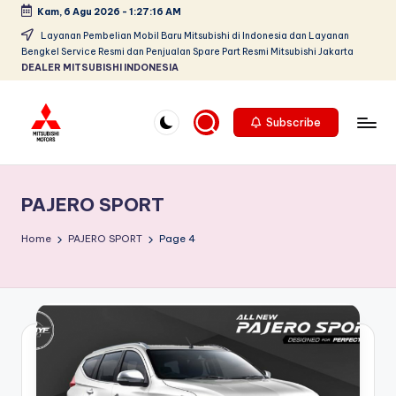
Kam, 6 Agu 2026
-
1:27:17 AM
Skip
Layanan Pembelian Mobil Baru Mitsubishi di Indonesia dan Layanan
Bengkel Service Resmi dan Penjualan Spare Part Resmi Mitsubishi Jakarta
to
DEALER MITSUBISHI INDONESIA
content
Subscribe
D
Dealer
Mitsubishi
e
Jakarta
PAJERO SPORT
al
PT.
Srikandi
e
Home
PAJERO SPORT
Page 4
Diamond
r
Motors
M
Melayani
Pembelian
it
Tunai
s
&
Kredit
u