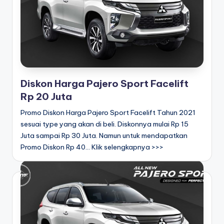
bi
s
hi
In
d
Diskon Harga Pajero Sport Facelift
o
Rp 20 Juta
n
Promo Diskon Harga Pajero Sport Facelift Tahun 2021
sesuai type yang akan di beli. Diskonnya mulai Rp 15
e
Juta sampai Rp 30 Juta. Namun untuk mendapatkan
si
Promo Diskon Rp 40... Klik selengkapnya >>>
a